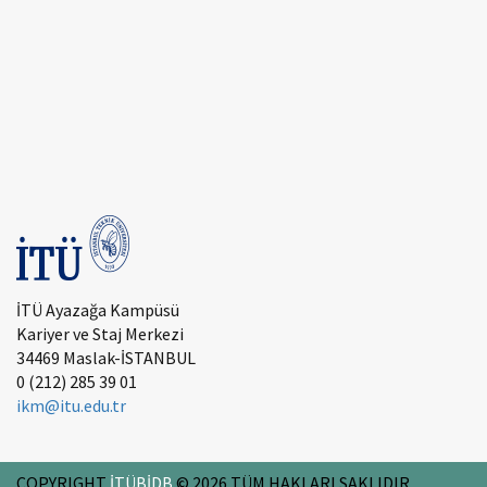
İTÜ Ayazağa Kampüsü
Kariyer ve Staj Merkezi
34469 Maslak-İSTANBUL
0 (212) 285 39 01
ikm@itu.edu.tr
COPYRIGHT
İTÜBİDB
©
2026
TÜM HAKLARI SAKLIDIR