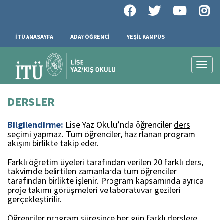
İTÜ ANASAYFA
ADAY ÖĞRENCİ
YEŞİL KAMPÜS
Toggl
naviga
DERSLER
Bilgilendirme:
Lise Yaz Okulu’nda öğrenciler
ders
seçimi yapmaz
. Tüm öğrenciler, hazırlanan program
akışını birlikte takip eder.
Farklı öğretim üyeleri tarafından verilen 20 farklı ders,
takvimde belirtilen zamanlarda tüm öğrenciler
tarafından birlikte işlenir. Program kapsamında ayrıca
proje takımı görüşmeleri ve laboratuvar gezileri
gerçekleştirilir.
Öğrenciler program süresince her gün farklı derslere